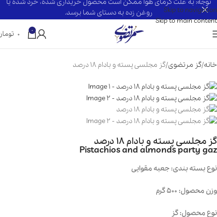
توجه: به علت گرمای هوا ممکن است محصول خریداری شده، خرد شده یا
Skip to navigation
روغن زده به دستای شما برسد.
Skip to main content
0
۰
تومان
خانه
گز مرتضوی
گز مجلسی پسته و بادام 18 درصد
گز مجلسی پسته و بادام 18 درصد
Pistachios and almonds party gaz
نوع بسته بندی: جعبه مقوایی
وزن محصول: 500 گرم
نوع محصول: گز